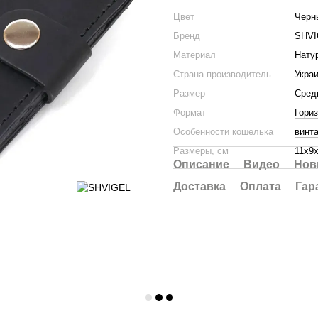
Цвет
Черн
Бренд
SHVI
Материал
Нату
Страна производитель
Укра
Размер
Сред
Формат
Гори
Особенности кошелька
винт
Размеры, см
11х9
Описание
Видео
Нов
Доставка
Оплата
Гар