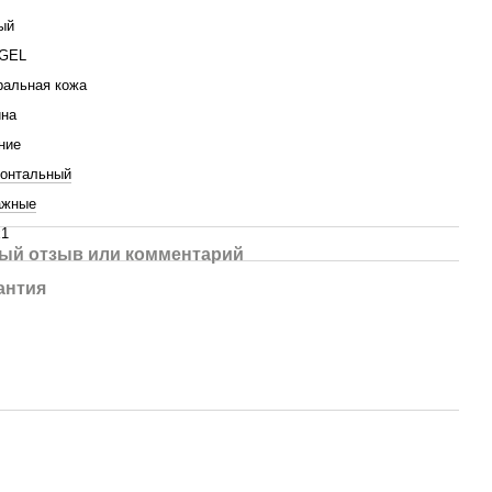
ый
GEL
ральная кожа
ина
ние
зонтальный
ажные
х1
ый отзыв или комментарий
антия