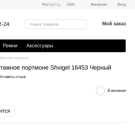
Рус
Укр
Eng
UAH
Желания
Вход
2-24
Мой заказ
Ремни
Аксессуары
Мужские кошельки
тажное портмоне Shvigel 16453 Черный
Оставить отзыв
В желания
ится