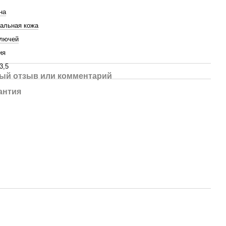
на
альная кожа
ключей
ия
3,5
ый отзыв или комментарий
антия