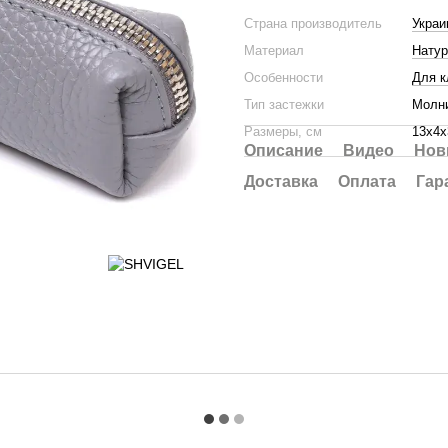
Страна производитель
Украи
Материал
Натур
Особенности
Для 
Тип застежки
Молн
Размеры, см
13х4х
Описание
Видео
Нов
Доставка
Оплата
Гар