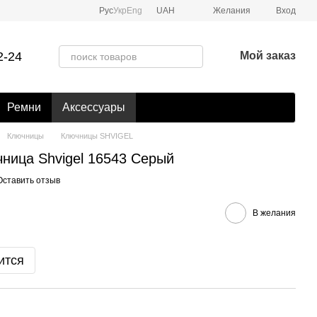
Рус
Укр
Eng
UAH
Желания
Вход
2-24
Мой заказ
Ремни
Аксессуары
Ключницы
Ключницы SHVIGEL
ница Shvigel 16543 Серый
Оставить отзыв
В желания
ится