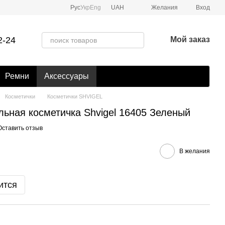
Рус
Укр
Eng
UAH
Желания
Вход
2-24
Мой заказ
Ремни
Аксессуары
Косметички
Косметички SHVIGEL
льная косметичка Shvigel 16405 Зеленый
Оставить отзыв
В желания
ится