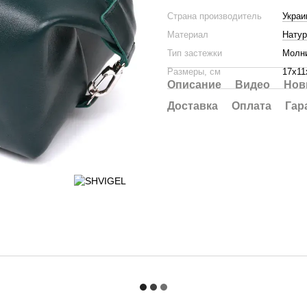
Страна производитель
Украи
Материал
Натур
Тип застежки
Молн
Размеры, см
17х11
Описание
Видео
Нов
Доставка
Оплата
Гар