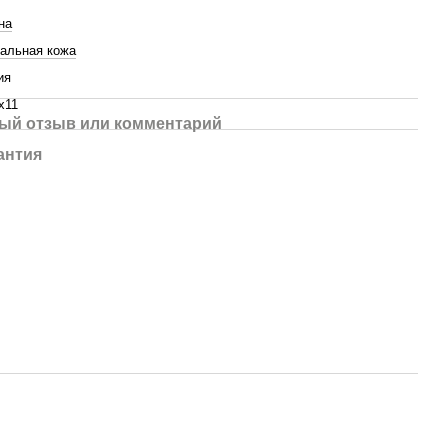
на
альная кожа
ия
х11
ый отзыв или комментарий
антия