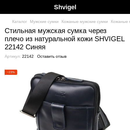
Shvigel
Каталог
Мужские сумки
Кожаные мужские сумки
Кожаные 
Стильная мужская сумка через
плечо из натуральной кожи SHVIGEL
22142 Синяя
Артикул:
22142
Оставить отзыв
−23%