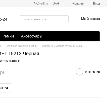
Рус
Укр
Eng
UAH
Желания
Вход
2-24
Мой заказ
Ремни
Аксессуары
и
Кожаные мужские сумки
Кожаные мужские сумки SHVIGEL
GEL 15213 Черная
Оставить отзыв
грн
В желания
ится