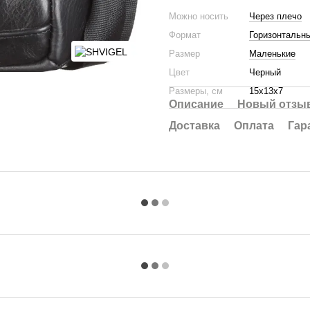
Можно носить
Через плечо
Формат
Горизонтальн
Размер
Маленькие
Цвет
Черный
Размеры, см
15х13х7
Описание
Новый отзыв
Доставка
Оплата
Гар