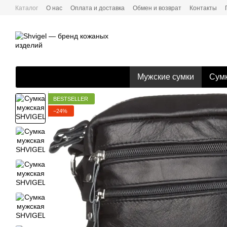
Перейти к основному контенту
Каталог
О нас
Оплата и доставка
Обмен и возврат
Контакты
Мужские сумки
Сумк
BESTSELLER
−24%