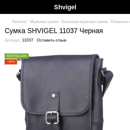
Shvigel
Каталог
Мужские сумки
Кожаные мужские сумки
Кожаные 
Сумка SHVIGEL 11037 Черная
Артикул:
11037
Оставить отзыв
BESTSELLER
−26%