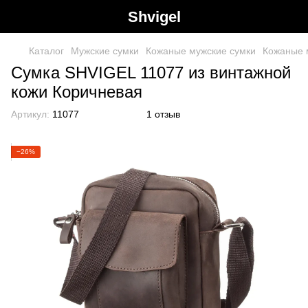
Shvigel
Каталог
Мужские сумки
Кожаные мужские сумки
Кожаные 
Сумка SHVIGEL 11077 из винтажной
кожи Коричневая
Артикул:
11077
1 отзыв
−26%