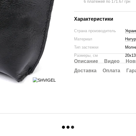
6 платежей по 171.67 грн
Характеристики
Страна производитель
Украи
Материал
Натур
Тип застежки
Молн
Размеры, см
20х13
Описание
Видео
Нов
Доставка
Оплата
Гар