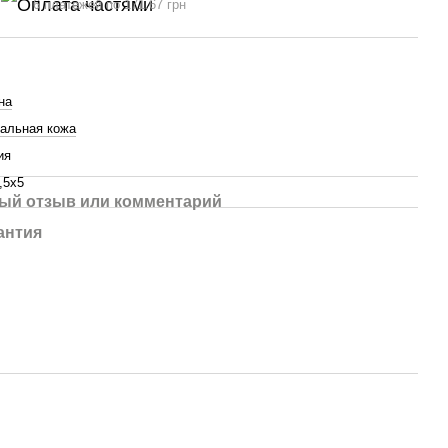
6 платежей по 171.67 грн
на
альная кожа
ия
,5х5
ый отзыв или комментарий
антия