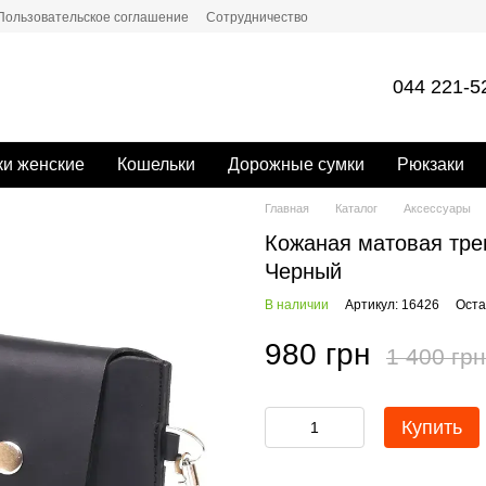
Пользовательское соглашение
Сотрудничество
044 221-5
и женские
Кошельки
Дорожные сумки
Рюкзаки
Главная
Каталог
Аксессуары
Кожаная матовая трев
Черный
В наличии
Артикул: 16426
Оста
980 грн
1 400 грн
Купить