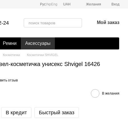
Рус
Укр
Eng
UAH
Желания
Вход
2-24
Мой заказ
Ремни
Аксессуары
Косметички
Косметички SHVIGEL
ел-косметичка унисекс Shvigel 16426
вить отзыв
В желания
В кредит
Быстрый заказ