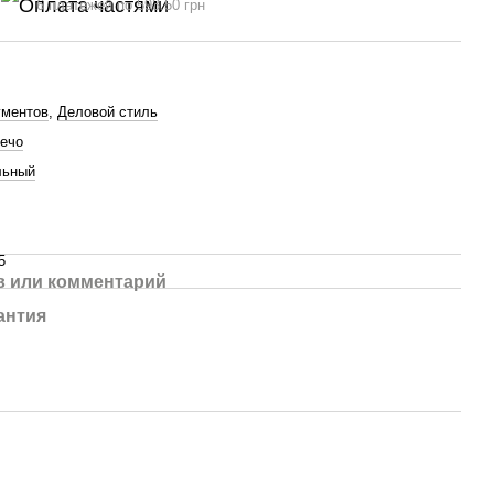
6 платежей по 593.50 грн
ументов
,
Деловой стиль
лечо
льный
5
 или комментарий
антия