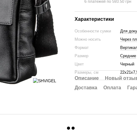
6 платежей по 593.50 грн
Характеристики
Особенности сумки
Для док
Можно носить
Через п
Формат
Вертика
Размер
Средние
Цвет
Черный
Размеры, см
22х21х7,
Описание
Новый отзыв
Доставка
Оплата
Гар