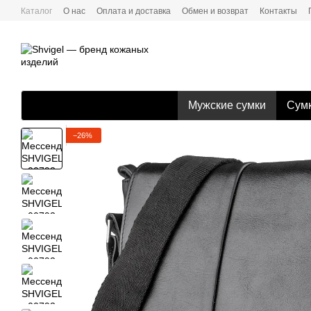
Перейти к основному контенту
Каталог
О нас
Оплата и доставка
Обмен и возврат
Контакты
Мужские сумки
Сумк
−26%