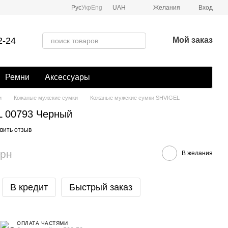
Рус
Укр
Eng
UAH
Желания
Вход
2-24
Мой заказ
Ремни
Аксессуары
и
Кожаные мужские сумки
Кожаные мужские сумки SHVIGEL
 00793 Черный
вить отзыв
грн
В желания
В кредит
Быстрый заказ
ОПЛАТА ЧАСТЯМИ