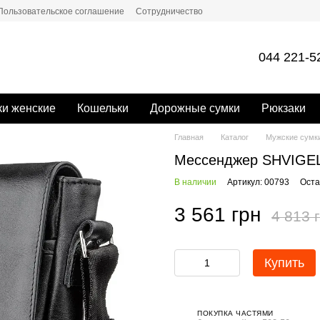
Пользовательское соглашение
Сотрудничество
044 221-5
и женские
Кошельки
Дорожные сумки
Рюкзаки
Главная
Каталог
Мужские сумк
Мессенджер SHVIGEL
В наличии
Артикул: 00793
Оста
3 561 грн
4 813 
Купить
ПОКУПКА ЧАСТЯМИ