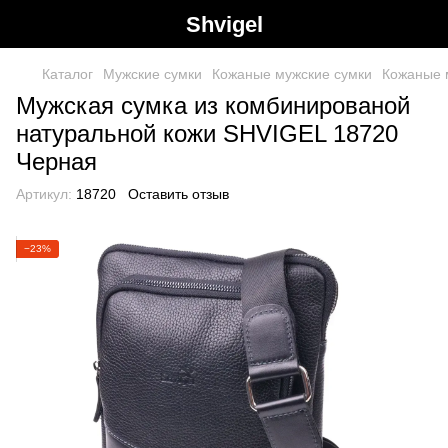
Shvigel
Каталог
Мужские сумки
Кожаные мужские сумки
Кожаные 
Мужская сумка из комбинированой
натуральной кожи SHVIGEL 18720
Черная
Артикул:
18720
Оставить отзыв
−23%