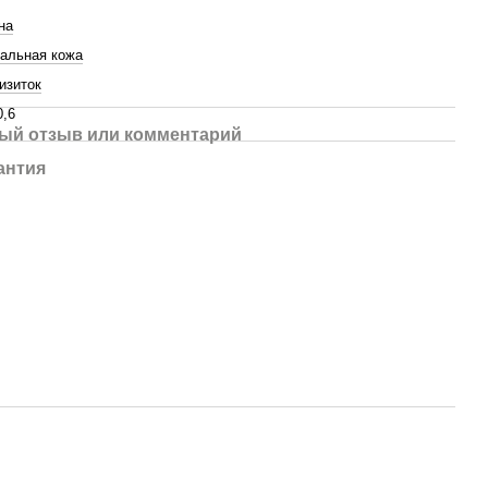
на
альная кожа
изиток
0,6
ый отзыв или комментарий
антия