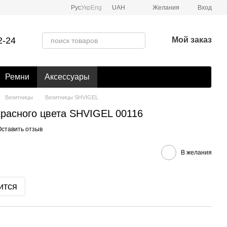
Рус
Укр
Eng
UAH
Желания
Вход
2-24
Мой заказ
Ремни
Аксессуары
Визитницы
Визитницы SHVIGEL
красного цвета SHVIGEL 00116
Оставить отзыв
В желания
ится