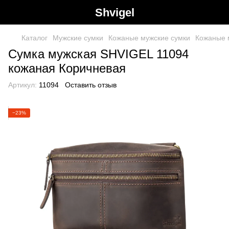
Shvigel
Каталог
Мужские сумки
Кожаные мужские сумки
Кожаные 
Сумка мужская SHVIGEL 11094
кожаная Коричневая
Артикул:
11094
Оставить отзыв
−23%