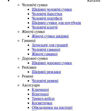
Каталог
Чоловічі сумки
Шкіряні чоловічі сумки
Чоловічі барсетки
Чоловічі портфелі
Шкіряні сумки для ноутбуків
Чоловічі клатчі
Жіночі сумки
Жіночі сумки шкіряні
Гаманці
Затискачі для грошей
Чоловічі гаманці
Жіночі гаманці
Дорожні сумки
Шкіряні дорожні сумки
Рюкзаки
Шкіряні рюкзаки
Ремені
Чоловічі ремені
Аксесуари
Ключниці
Візитниці
Тревел-кейси
Косметички
Обкладинки на паспорт