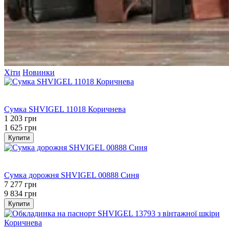
Хіти
Новинки
Bestseller
−26%
Сумка SHVIGEL 11018 Коричнева
1 203 грн
1 625 грн
Купити
Bestseller
−26%
Сумка дорожня SHVIGEL 00888 Синя
7 277 грн
9 834 грн
Купити