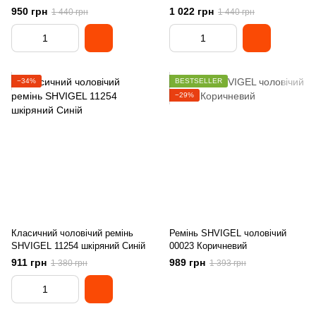
13785
950 грн
1 022 грн
1 440 грн
1 440 грн
−34%
BESTSELLER
−29%
Класичний чоловічий ремінь
Ремінь SHVIGEL чоловічий
SHVIGEL 11254 шкіряний Синій
00023 Коричневий
911 грн
989 грн
1 380 грн
1 393 грн