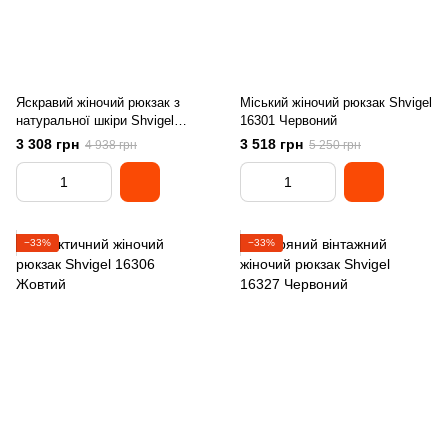
Яскравий жіночий рюкзак з
Міський жіночий рюкзак Shvigel
натуральної шкіри Shvigel
16301 Червоний
16321 Жовтий
3 308 грн
3 518 грн
4 938 грн
5 250 грн
−33%
−33%