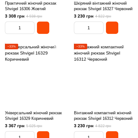
Практичний жіночий рюкзак
Шкіряний вінтажний жіночий
Shvigel 16306 Жовтий
рюкзак Shvigel 16327 Червоний
3 308 грн
3 230 грн
4 938 грн
4 822 грн
−33%
−33%
Універсальний жіночий рюкзак
Вінтажний компактний жіночий
Shvigel 16329 Коричневий
рюкзак Shvigel 16312 Червоний
3 367 грн
3 230 грн
5 025 грн
4 822 грн