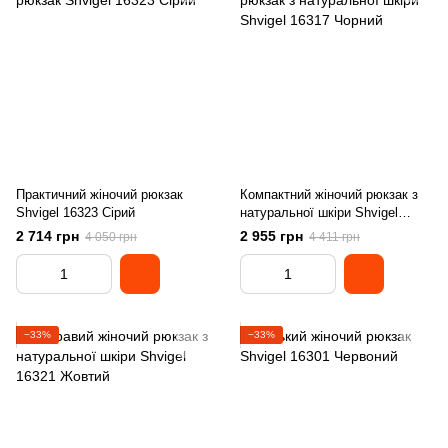
Практичний жіночий рюкзак
Компактний жіночий рюкзак з
Shvigel 16323 Сірий
натуральної шкіри Shvigel
16317 Чорний
2 714 грн
2 955 грн
4 050 грн
4 411 грн
−33%
−33%