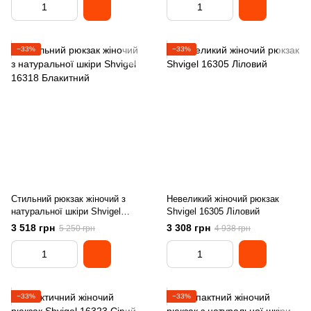
−33%
−33%
Стильний рюкзак жіночий з
Невеликий жіночий рюкзак
натуральної шкіри Shvigel
Shvigel 16305 Ліловий
16318 Блакитний
3 518 грн
3 308 грн
5 250 грн
4 938 грн
−33%
−33%