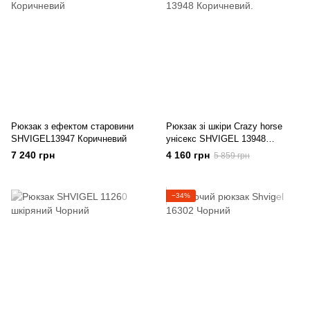
Рюкзак з ефектом старовини
Рюкзак зі шкіри Crazy horse
SHVIGEL13947 Коричневий
унісекс SHVIGEL 13948
Коричневий.
7 240 грн
4 160 грн
5 859 грн
−34%