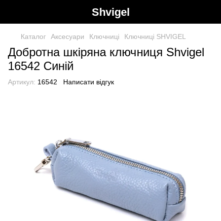
Shvigel
Каталог
Аксесуари
Ключниці
Ключниці SHVIGEL
Добротна шкіряна ключниця Shvigel
16542 Синій
Артикул:
16542
Написати відгук