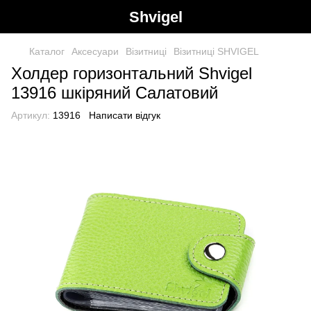
Shvigel
Каталог
Аксесуари
Візитниці
Візитниці SHVIGEL
Холдер горизонтальний Shvigel
13916 шкіряний Салатовий
Артикул:
13916
Написати відгук