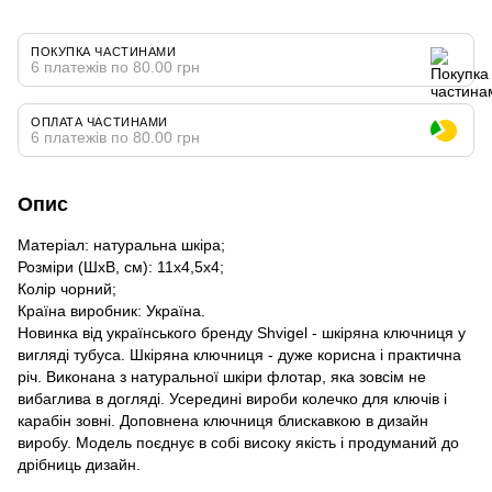
ПОКУПКА ЧАСТИНАМИ
6 платежів по 80.00 грн
ОПЛАТА ЧАСТИНАМИ
6 платежів по 80.00 грн
Опис
Матеріал: натуральна шкіра;
Розміри (ШхВ, см): 11х4,5х4;
Колір чорний;
Країна виробник: Україна.
Новинка від українського бренду Shvigel - шкіряна ключниця у
вигляді тубуса. Шкіряна ключниця - дуже корисна і практична
річ. Виконана з натуральної шкіри флотар, яка зовсім не
вибаглива в догляді. Усередині вироби колечко для ключів і
карабін зовні. Доповнена ключниця блискавкою в дизайн
виробу. Модель поєднує в собі високу якість і продуманий до
дрібниць дизайн.