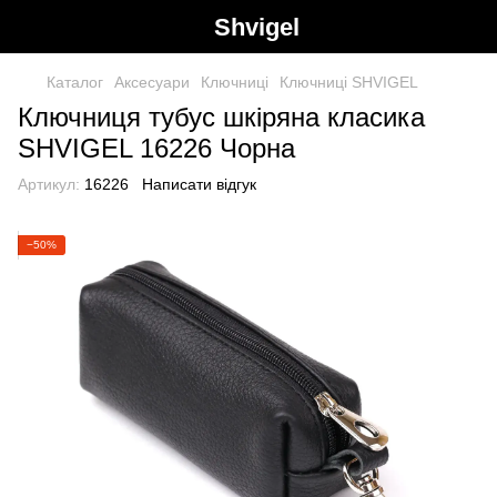
Shvigel
Каталог
Аксесуари
Ключниці
Ключниці SHVIGEL
Ключниця тубус шкіряна класика
SHVIGEL 16226 Чорна
Артикул:
16226
Написати відгук
−50%