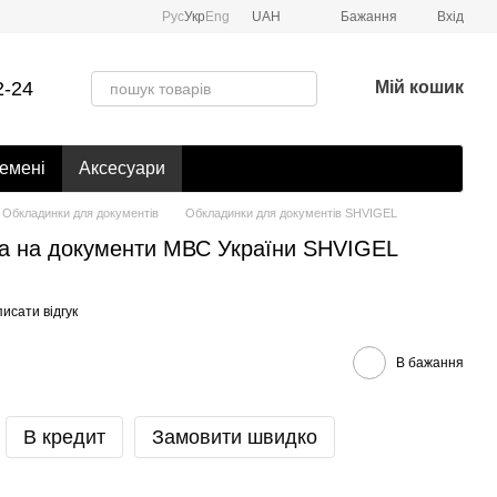
Рус
Укр
Eng
UAH
Бажання
Вхід
2-24
Мій кошик
емені
Аксесуари
Обкладинки для документів
Обкладинки для документів SHVIGEL
а на документи МВС України SHVIGEL
исати відгук
В бажання
В кредит
Замовити швидко