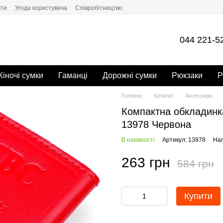
кти
Угода користувача
Cпівробітництво
044 221-5
іночі сумки
Гаманці
Дорожні сумки
Рюкзаки
Р
Головна
Каталог
Аксесуари
Компактна обкладинк
13978 Червона
В наявності
Артикул: 13978
Нап
263 грн
584 грн
Купити