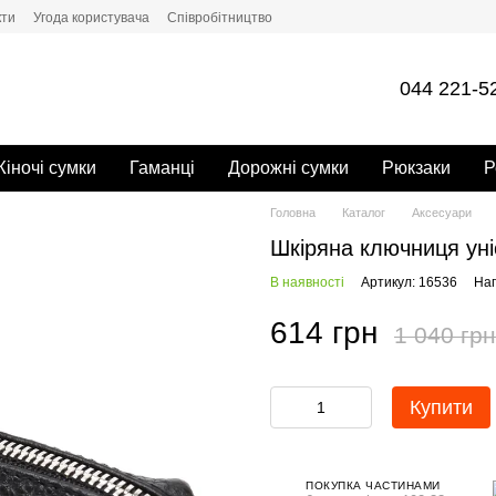
кти
Угода користувача
Cпівробітництво
044 221-5
іночі сумки
Гаманці
Дорожні сумки
Рюкзаки
Р
Головна
Каталог
Аксесуари
Шкіряна ключниця уні
В наявності
Артикул: 16536
Нап
614 грн
1 040 грн
Купити
ПОКУПКА ЧАСТИНАМИ