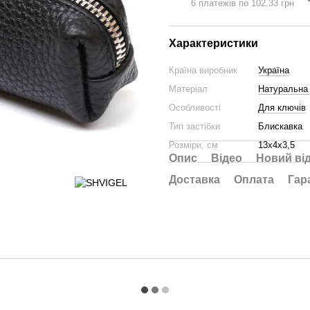
6 платежів по 102.33 грн
Характеристики
Країна виробник
Україна
Матеріал
Натуральна 
Особливості
Для ключів
Тип застібки
Блискавка
Розміри, см
13х4х3,5
Опис
Відео
Новий ві
Доставка
Оплата
Гар