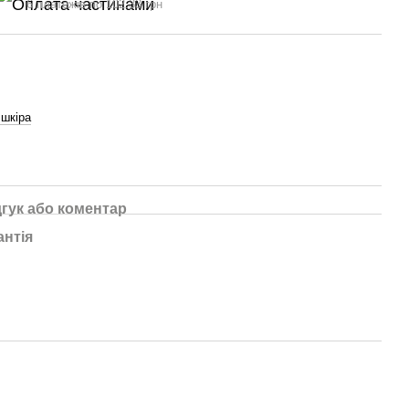
6 платежів по 102.33 грн
шкіра
дгук або коментар
антія