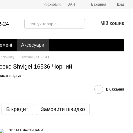
Рус
Укр
Eng
UAH
Бажання
Вхід
2-24
Мій кошик
емені
Аксесуари
Ключниці
Ключниці SHVIGEL
секс Shvigel 16536 Чорний
исати відгук
В бажання
В кредит
Замовити швидко
ОПЛАТА ЧАСТИНАМИ