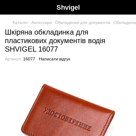
Shvigel
Каталог
Аксесуари
Обкладинки для документів
Обкладинки
Шкіряна обкладинка для
пластикових документів водія
SHVIGEL 16077
Артикул:
16077
Написати відгук