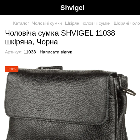
Shvigel
Каталог
Чоловічі сумки
Шкіряні чоловічі сумки
Шкіряні чоло
Чоловіча сумка SHVIGEL 11038
шкіряна, Чорна
Артикул:
11038
Написати відгук
−26%