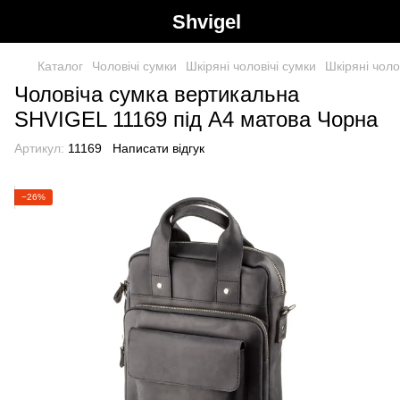
Shvigel
Каталог
Чоловічі сумки
Шкіряні чоловічі сумки
Шкіряні чоло
Чоловіча сумка вертикальна
SHVIGEL 11169 під А4 матова Чорна
Артикул:
11169
Написати відгук
−26%