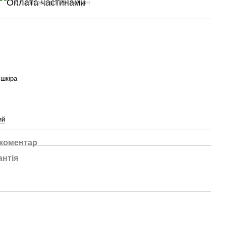
6 платежів по 324.50 грн
шкіра
ий
 коментар
антія