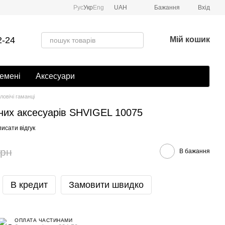
Рус
Укр
Eng
UAH
Бажання
Вхід
2-24
Мій кошик
емені
Аксесуари
ловічі гаманці
них аксесуарів SHVIGEL 10075
исати відгук
грн
В бажання
В кредит
Замовити швидко
ОПЛАТА ЧАСТИНАМИ