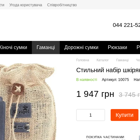
кти
Угода користувача
Cпівробітництво
044 221-5
іночі сумки
Гаманці
Дорожні сумки
Рюкзаки
Р
Головна
Каталог
Гаманці
Чо
Стильний набір шкіря
В наявності
Артикул: 10075
Нап
1 947 грн
3 745 
Купити
ПОКУПКА ЧАСТИНАМИ