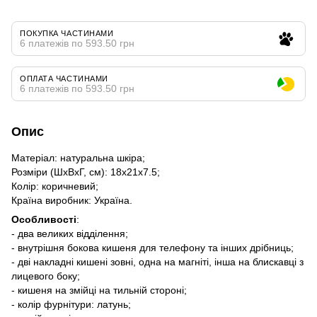
ПОКУПКА ЧАСТИНАМИ
6 платежів по 593.50 грн
ОПЛАТА ЧАСТИНАМИ
6 платежів по 593.50 грн
Опис
Матеріал: натуральна шкіра;
Розміри (ШхВхГ, см): 18х21х7.5;
Колір: коричневий;
Країна виробник: Україна.
Особливості
:
- два великих відділення;
- внутрішня бокова кишеня для телефону та інших дрібниць;
- дві накладні кишені зовні, одна на магніті, інша на блискавці з
лицевого боку;
- кишеня на змійці на тильній стороні;
- колір фурнітури: латунь;