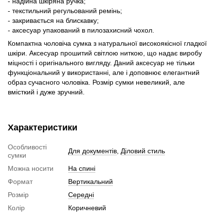
- надійна шкіряна ручка;
- текстильний регульований ремінь;
- закривається на блискавку;
- аксесуар упакований в пилозахисний чохол.
Компактна чоловіча сумка з натуральної високоякісної гладкої
шкіри. Аксесуар прошитий світлою ниткою, що надає виробу
міцності і оригінального вигляду. Даний аксесуар не тільки
функціональний у використанні, але і доповнює елегантний
образ сучасного чоловіка. Розмір сумки невеликий, але
вмісткий і дуже зручний.
Характеристики
Особливості
Для документів
,
Діловий стиль
сумки
Можна носити
На спині
Формат
Вертикальний
Розмір
Середні
Колір
Коричневий