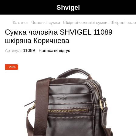
Shvigel
Каталог
Чоловічі сумки
Шкіряні чоловічі сумки
Шкіряні чоло
Сумка чоловіча SHVIGEL 11089
шкіряна Коричнева
Артикул:
11089
Написати відгук
−23%