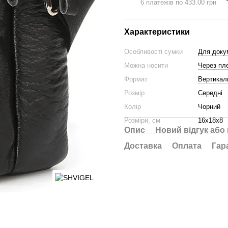
6 платежів по 433.00 грн
Характеристики
Особливості сумки
Для доку
Можна носити
Через пл
Формат
Вертикал
Розмір
Середні
Колір
Чорний
Розміри, см
16х18х8
Опис
Новий відгук або
Доставка
Оплата
Гар