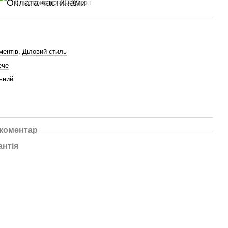
6 платежів по 433.00 грн
ментів
,
Діловий стиль
ече
ьний
 коментар
антія