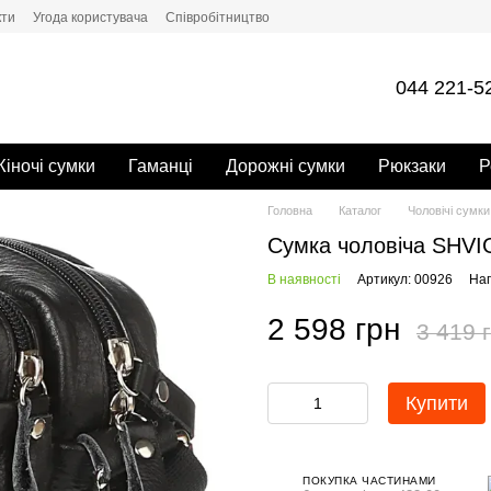
кти
Угода користувача
Cпівробітництво
044 221-5
іночі сумки
Гаманці
Дорожні сумки
Рюкзаки
Р
Головна
Каталог
Чоловічі сумки
Сумка чоловіча SHVI
В наявності
Артикул: 00926
Нап
2 598 грн
3 419 
Купити
ПОКУПКА ЧАСТИНАМИ