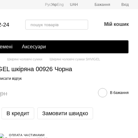
Рус
Укр
Eng
UAH
Бажання
Вхід
2-24
Мій кошик
емені
Аксесуари
Шкіряні чоловічі сумки
Шкіряні чоловічі сумки SHVIGEL
GEL шкіряна 00926 Чорна
исати відгук
грн
В бажання
В кредит
Замовити швидко
ОПЛАТА ЧАСТИНАМИ