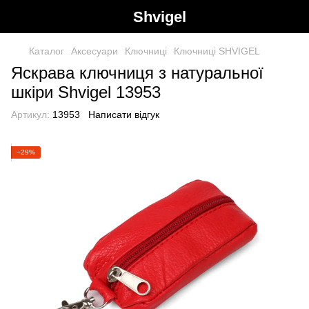
Shvigel
Каталог
Аксесуари
Ключниці
Ключниці SHVIGEL
Яскрава ключниця з натуральної
шкіри Shvigel 13953
Артикул:
13953
Написати відгук
−29%