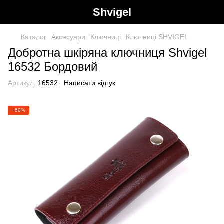
Shvigel
Каталог
Аксесуари
Ключниці
Ключниці SHVIGEL
Добротна шкіряна ключниця Shvigel
16532 Бордовий
Артикул:
16532
Написати відгук
−50%