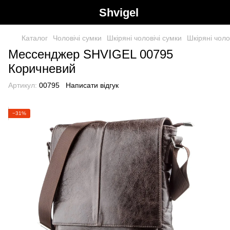
Shvigel
Каталог
Чоловічі сумки
Шкіряні чоловічі сумки
Шкіряні чоло
Мессенджер SHVIGEL 00795
Коричневий
Артикул:
00795
Написати відгук
−31%