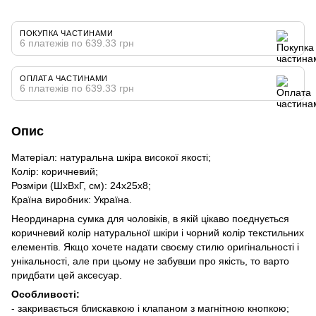
ПОКУПКА ЧАСТИНАМИ
6 платежів по 639.33 грн
ОПЛАТА ЧАСТИНАМИ
6 платежів по 639.33 грн
Опис
Матеріал: натуральна шкіра високої якості;
Колір: коричневий;
Розміри (ШхВхГ, см): 24х25х8;
Країна виробник: Україна.
Неординарна сумка для чоловіків, в якій цікаво поєднується
коричневий колір натуральної шкіри і чорний колір текстильних
елементів. Якщо хочете надати своєму стилю оригінальності і
унікальності, але при цьому не забувши про якість, то варто
придбати цей аксесуар.
Особливості:
- закривається блискавкою і клапаном з магнітною кнопкою;