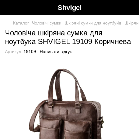
Shvigel
Каталог
Чоловічі сумки
Шкіряні сумки для ноутбуків
Шкірян
Чоловіча шкіряна сумка для
ноутбука SHVIGEL 19109 Коричнева
Артикул:
19109
Написати відгук