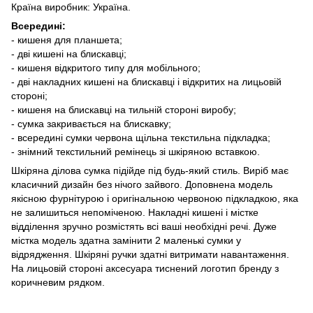
Країна виробник: Україна.
Всередині:
- кишеня для планшета;
- дві кишені на блискавці;
- кишеня відкритого типу для мобільного;
- дві накладних кишені на блискавці і відкритих на лицьовій
стороні;
- кишеня на блискавці на тильній стороні виробу;
- сумка закривається на блискавку;
- всередині сумки червона щільна текстильна підкладка;
- знімний текстильний ремінець зі шкіряною вставкою.
Шкіряна ділова сумка підійде під будь-який стиль. Виріб має
класичний дизайн без нічого зайвого. Доповнена модель
якісною фурнітурою і оригінальною червоною підкладкою, яка
не залишиться непоміченою. Накладні кишені і містке
відділення зручно розмістять всі ваші необхідні речі. Дуже
містка модель здатна замінити 2 маленькі сумки у
відрядження. Шкіряні ручки здатні витримати навантаження.
На лицьовій стороні аксесуара тиснений логотип бренду з
коричневим рядком.