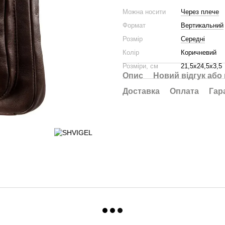
Можна носити
Через плече
Формат
Вертикальний
Розмір
Середні
Колір
Коричневий
Розміри, см
21,5х24,5х3,5
Опис
Новий відгук або
Доставка
Оплата
Гар