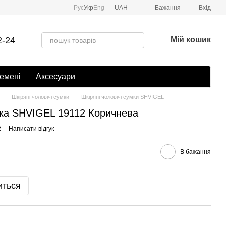
Рус
Укр
Eng
UAH
Бажання
Вхід
2-24
Мій кошик
емені
Аксесуари
Шкіряні чоловічі сумки
Шкіряні чоловічі сумки SHVIGEL
мка SHVIGEL 19112 Коричнева
2
Написати відгук
В бажання
иться