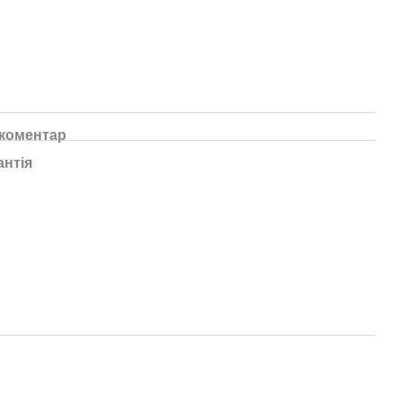
 коментар
антія