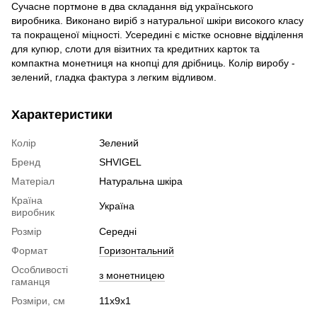
Сучасне портмоне в два складання від українського
виробника. Виконано виріб з натуральної шкіри високого класу
та покращеної міцності. Усередині є містке основне відділення
для купюр, слоти для візитних та кредитних карток та
компактна монетниця на кнопці для дрібниць. Колір виробу -
зелений, гладка фактура з легким відливом.
Характеристики
Колір
Зелений
Бренд
SHVIGEL
Матеріал
Натуральна шкіра
Країна
Україна
виробник
Розмір
Середні
Формат
Горизонтальний
Особливості
з монетницею
гаманця
Розміри, см
11х9х1