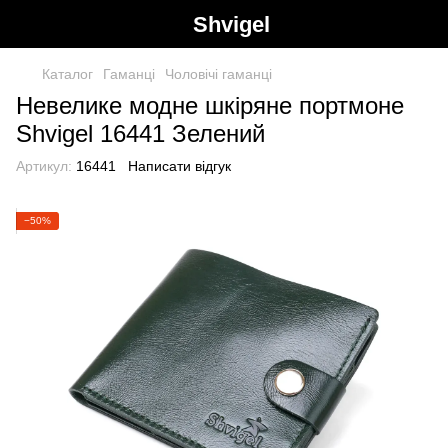
Shvigel
Каталог
Гаманці
Чоловічі гаманці
Невелике модне шкіряне портмоне
Shvigel 16441 Зелений
Артикул:
16441
Написати відгук
−50%