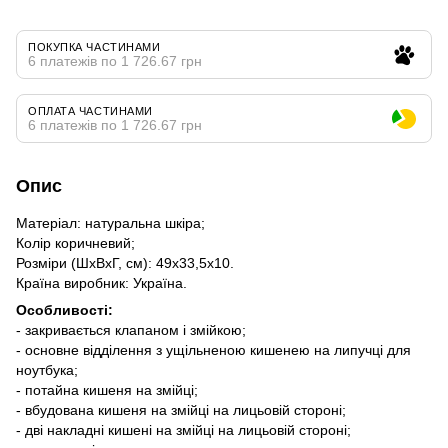
ПОКУПКА ЧАСТИНАМИ
6 платежів по 1 726.67 грн
ОПЛАТА ЧАСТИНАМИ
6 платежів по 1 726.67 грн
Опис
Матеріал: натуральна шкіра;
Колір коричневий;
Розміри (ШхВхГ, см): 49х33,5х10.
Країна виробник: Україна.
Особливості:
- закривається клапаном і змійкою;
- основне відділення з ущільненою кишенею на липучці для
ноутбука;
- потайна кишеня на змійці;
- вбудована кишеня на змійці на лицьовій стороні;
- дві накладні кишені на змійці на лицьовій стороні;