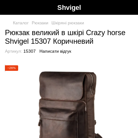
Shvigel
Каталог
Рюкзаки
Шкіряні рюкзаки
Рюкзак великий в шкірі Crazy horse
Shvigel 15307 Коричневий
Артикул:
15307
Написати відгук
−26%