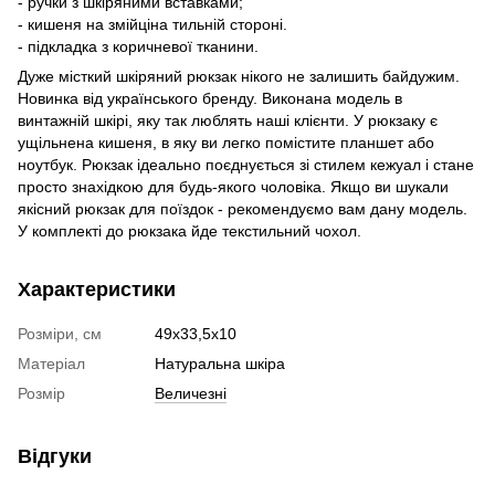
- ручки з шкіряними вставками;
- кишеня на змійціна тильній стороні.
- підкладка з коричневої тканини.
Дуже місткий шкіряний рюкзак нікого не залишить байдужим.
Новинка від українського бренду. Виконана модель в
винтажній шкірі, яку так люблять наші клієнти. У рюкзаку є
ущільнена кишеня, в яку ви легко помістите планшет або
ноутбук. Рюкзак ідеально поєднується зі стилем кежуал і стане
просто знахідкою для будь-якого чоловіка. Якщо ви шукали
якісний рюкзак для поїздок - рекомендуємо вам дану модель.
У комплекті до рюкзака йде текстильний чохол.
Характеристики
Розміри, см
49х33,5х10
Матеріал
Натуральна шкіра
Розмір
Величезні
Відгуки