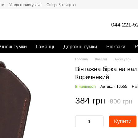
кти
Угода користувача
Cпівробітництво
044 221-5
іночі сумки
Гаманці
Дорожні сумки
Рюкзаки
Р
Головна
Каталог
Аксесуари
Вінтажна бірка на вал
Коричневий
В наявності
Артикул: 16555
Нап
384 грн
800 грн
Купити