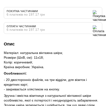
ПОКУПКА ЧАСТИНАМИ
6 платежів по 197.17 грн
ОПЛАТА ЧАСТИНАМИ
6 платежів по 197.17 грн
Опис
Матеріал: натуральна вінтажна шкіра;
Розміри (ШхВ, см): 11х18;
Колір: коричневий;
Країна виробник: Україна.
Особливості:
- 20 двосторонніх файлів, на три відділи, для візиток і
кредитних карт;
- закривається хлястиком на кнопку.
Зручна і вмістка візитниця з натуральної вінтажної шкіри
особливістю, якої є потертості і неоднорідність забарвлення.
Згодом шкіра затирається і шліфується, так що деякі сліди