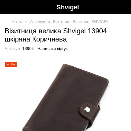
Shvigel
Каталог
Аксесуари
Візитниці
Візитниці SHVIGEL
Візитниця велика Shvigel 13904
шкіряна Коричнева
Артикул:
13904
Написати відгук
−44%