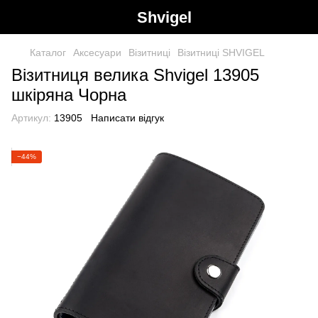
Shvigel
Каталог
Аксесуари
Візитниці
Візитниці SHVIGEL
Візитниця велика Shvigel 13905
шкіряна Чорна
Артикул:
13905
Написати відгук
−44%