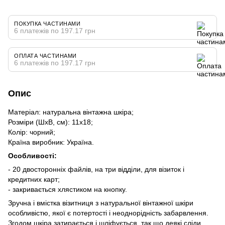
ПОКУПКА ЧАСТИНАМИ
6 платежів по 197.17 грн
ОПЛАТА ЧАСТИНАМИ
6 платежів по 197.17 грн
Опис
Матеріал: натуральна вінтажна шкіра;
Розміри (ШхВ, см): 11х18;
Колір: чорний;
Країна виробник: Україна.
Особливості:
- 20 двосторонніх файлів, на три відділи, для візиток і
кредитних карт;
- закривається хлястиком на кнопку.
Зручна і вмістка візитниця з натуральної вінтажної шкіри
особливістю, якої є потертості і неоднорідність забарвлення.
Згодом шкіра затирається і шліфується, так що деякі сліди