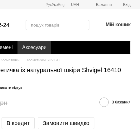
Рус
Укр
Eng
UAH
Бажання
Вхід
2-24
Мій кошик
емені
Аксесуари
Косметички
Косметички SHVIGEL
тичка із натуральної шкіри Shvigel 16410
исати відгук
грн
В бажання
В кредит
Замовити швидко