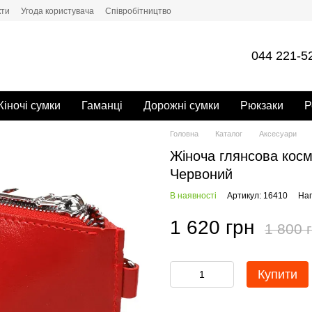
кти
Угода користувача
Cпівробітництво
044 221-5
іночі сумки
Гаманці
Дорожні сумки
Рюкзаки
Р
Головна
Каталог
Аксесуари
Жіноча глянсова косме
Червоний
В наявності
Артикул: 16410
Нап
1 620 грн
1 800 
Купити