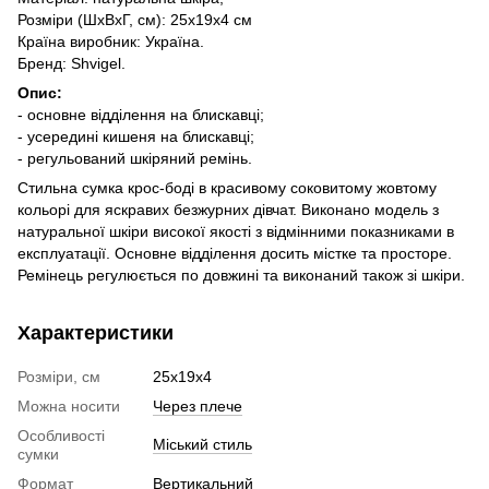
Розміри (ШхВхГ, см): 25х19х4 см
Країна виробник: Україна.
Бренд: Shvigel.
Опис:
- основне відділення на блискавці;
- усередині кишеня на блискавці;
- регульований шкіряний ремінь.
Стильна сумка крос-боді в красивому соковитому жовтому
кольорі для яскравих безжурних дівчат. Виконано модель з
натуральної шкіри високої якості з відмінними показниками в
експлуатації. Основне відділення досить містке та просторе.
Ремінець регулюється по довжині та виконаний також зі шкіри.
Характеристики
Розміри, см
25х19х4
Можна носити
Через плече
Особливості
Міський стиль
сумки
Формат
Вертикальний